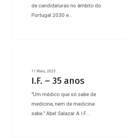
de candidaturas no âmbito do
Portugal 2030 e…
0
I.F.
–
35
11 Maio, 2023
I.F. – 35 anos
anos
"Um médico que só sabe de
medicina, nem de medicina
sabe." Abel Salazar A I.F.…
0