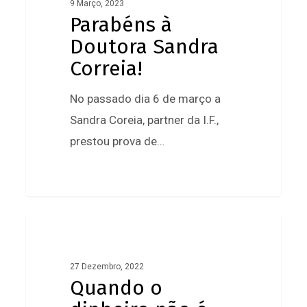
Doutora
9 Março, 2023
Parabéns à
Sandra
Doutora Sandra
Correia!
Correia!
No passado dia 6 de março a
Sandra Coreia, partner da I.F.,
prestou prova de…
0
Quando
o
dinheiro
27 Dezembro, 2022
Quando o
não