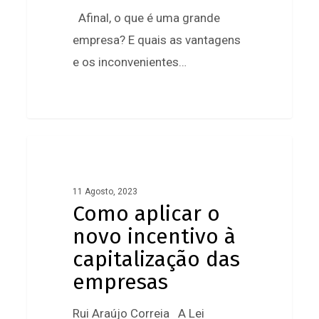
Afinal, o que é uma grande
empresa? E quais as vantagens
e os inconvenientes…
0
Como
aplicar
o
11 Agosto, 2023
Como aplicar o
novo
novo incentivo à
incentivo
capitalização das
à
empresas
capitalização
das
Rui Araújo Correia A Lei