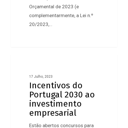
empresas
Orçamental de 2023 (e
complementarmente, a Lei n.º
20/2023,…
1
Incentivos
do
Portugal
17 Julho, 2023
Incentivos do
2030
Portugal 2030 ao
ao
investimento
investimento
empresarial
empresarial
Estão abertos concursos para