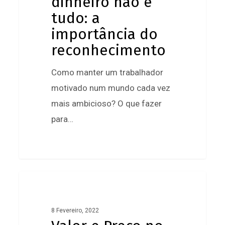
dinheiro não é
é
tudo: a
tudo:
importância do
a
reconhecimento
importância
do
Como manter um trabalhador
reconhecimento
motivado num mundo cada vez
mais ambicioso? O que fazer
para…
1
Valor
e
Preço
8 Fevereiro, 2022
no