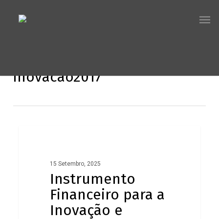
Skip
Men
to
main
content
All Posts By
inovacao2017
Instrumento
Financeiro
para
15 Setembro, 2025
Instrumento
a
Financeiro para a
Inovação
Inovação e
e