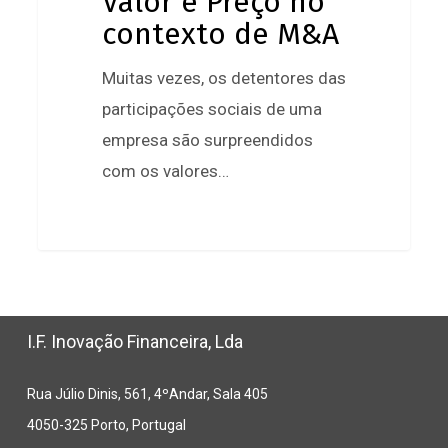
Valor e Preço no
contexto de M&A
contexto
de
Muitas vezes, os detentores das
M&A
participações sociais de uma
empresa são surpreendidos
com os valores…
1
I.F. Inovação Financeira, Lda
Rua Júlio Dinis, 561, 4ºAndar, Sala 405
4050-325 Porto, Portugal