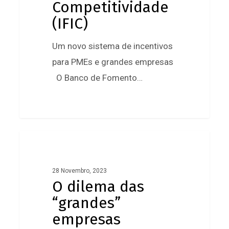
Competitividade
Competitividade
(IFIC)
(IFIC)
Um novo sistema de incentivos
para PMEs e grandes empresas
O Banco de Fomento…
0
O
dilema
das
28 Novembro, 2023
O dilema das
“grandes”
“grandes”
empresas
empresas