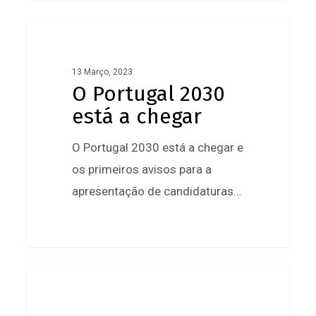
O
Portugal
2030
13 Março, 2023
O Portugal 2030
está
está a chegar
a
chegar
O Portugal 2030 está a chegar e
os primeiros avisos para a
apresentação de candidaturas…
0
Parabéns
à