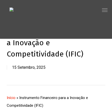
Skip
Men
to
main
content
Instrumento Financeiro para
a Inovação e
Competitividade (IFIC)
15 Setembro, 2025
Início
»
Instrumento Financeiro para a Inovação e
Competitividade (IFIC)