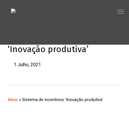
Skip
Men
to
main
content
Sistema de incentivos
‘Inovação produtiva’
1 Julho, 2021
Início
»
Sistema de incentivos ‘Inovação produtiva’