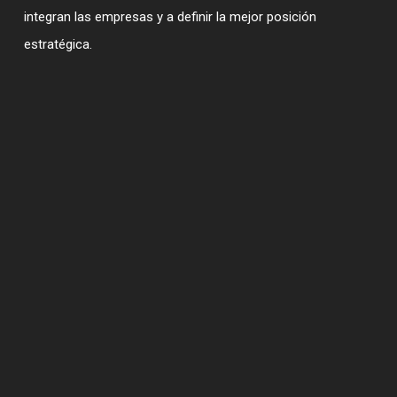
Fusiones y adquisiciones
negocios, finanzas empresariales, fusiones y
integran las empresas y a definir la mejor posición
Rui Araújo Correia
adquisiciones y fiscalidad.
estratégica.
Impuestos
Estudios