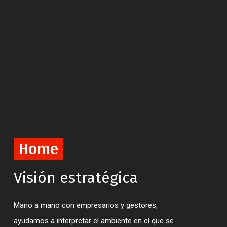
Contáctenos
Nombre
Serviços
Email
Partners
Home
Presentación
Gestión estratégica y de negocios
Sujeto
Visión
e
stratégica
Carlos Pires da Silva
I.F. Inovação Financeira, Lda., constituida en 1988, presta
Finanzas empresariales
Mano a mano con empresarios y gestores,
Sandra Correia
servicios en las áreas de gestión estratégica y de
Mensaje
ayudamos a interpretar el ambiente en el que se