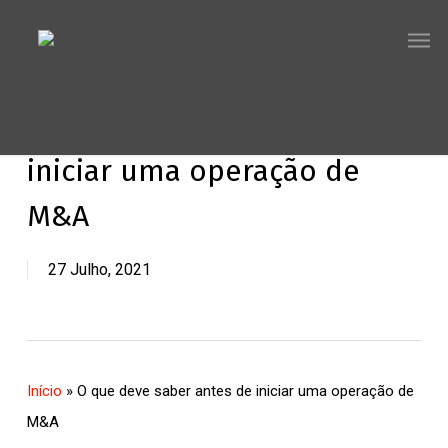
Skip
Men
to
main
content
O que deve saber antes de
iniciar uma operação de
M&A
27 Julho, 2021
Início
»
O que deve saber antes de iniciar uma operação de
M&A